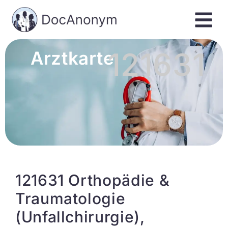
121631
Arztkarte
121631 Orthopädie &
Traumatologie
(Unfallchirurgie),