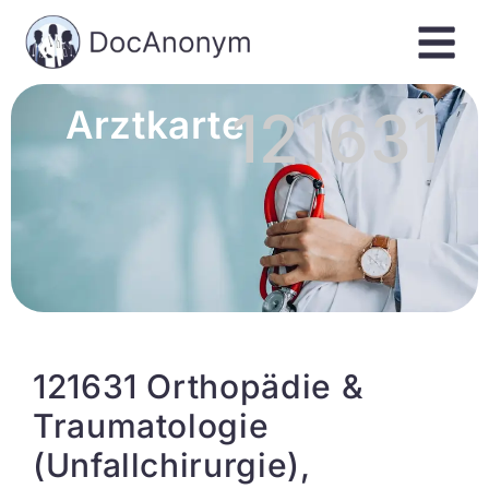
121631
Arztkarte
121631 Orthopädie &
Traumatologie
(Unfallchirurgie),