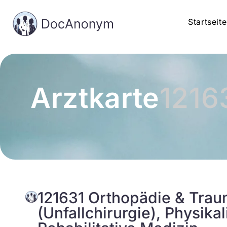
Startseite
Arztkarte
1216
121631 Orthopädie & Trau
(Unfallchirurgie), Physika