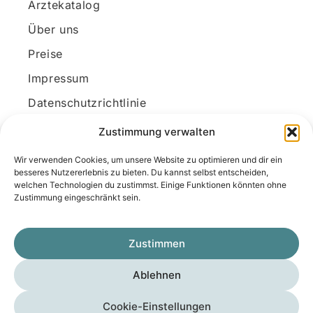
Ärztekatalog
Über uns
Preise
Impressum
Datenschutzrichtlinie
Kundenkonto
Zustimmung verwalten
Wir verwenden Cookies, um unsere Website zu optimieren und dir ein
Unsere Kontaktdaten
besseres Nutzererlebnis zu bieten. Du kannst selbst entscheiden,
welchen Technologien du zustimmst. Einige Funktionen könnten ohne
E-Mail:
kontakt@docanonym.com
Zustimmung eingeschränkt sein.
Telefon:
+43 660 19 59 444
Adresse:
Bräuhausstraße 21, 4810 Gmunden
Zustimmen
am Traunsee, Österreich
Ablehnen
Copyright © 2025 Medicus-Transfer KG
Cookie-Einstellungen