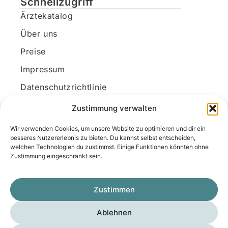
Schnellzugriff
Ärztekatalog
Über uns
Preise
Impressum
Datenschutzrichtlinie
Kundenkonto
Zustimmung verwalten
Wir verwenden Cookies, um unsere Website zu optimieren und dir ein
Unsere Kontaktdaten
besseres Nutzererlebnis zu bieten. Du kannst selbst entscheiden,
welchen Technologien du zustimmst. Einige Funktionen könnten ohne
E-Mail:
kontakt@docanonym.com
Zustimmung eingeschränkt sein.
Telefon:
+43 660 19 59 444
Adresse:
Bräuhausstraße 21, 4810 Gmunden
Zustimmen
am Traunsee, Österreich
Ablehnen