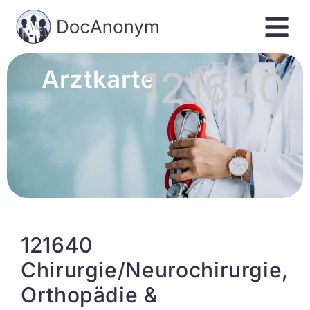
121640
Arztkarte
121640
Chirurgie/Neurochirurgie,
Orthopädie &