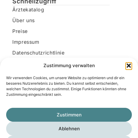
Schnellzugriff
Ärztekatalog
Über uns
Preise
Impressum
Datenschutzrichtlinie
Kundenkonto
Zustimmung verwalten
Wir verwenden Cookies, um unsere Website zu optimieren und dir ein
Unsere Kontaktdaten
besseres Nutzererlebnis zu bieten. Du kannst selbst entscheiden,
welchen Technologien du zustimmst. Einige Funktionen könnten ohne
E-Mail:
kontakt@docanonym.com
Zustimmung eingeschränkt sein.
Telefon:
+43 660 19 59 444
Adresse:
Bräuhausstraße 21, 4810 Gmunden
Zustimmen
am Traunsee, Österreich
Ablehnen