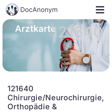
121640
Arztkarte
121640
Chirurgie/Neurochirurgie,
Orthopädie &