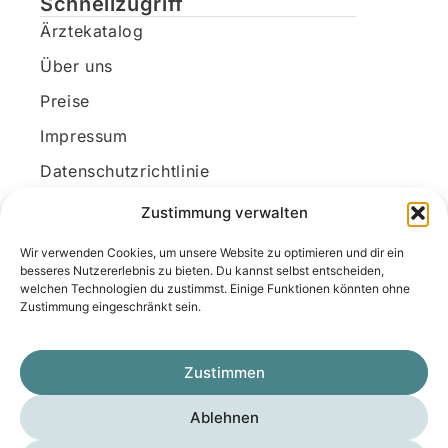
Schnellzugriff
Ärztekatalog
Über uns
Preise
Impressum
Datenschutzrichtlinie
Kundenkonto
Zustimmung verwalten
Wir verwenden Cookies, um unsere Website zu optimieren und dir ein
Unsere Kontaktdaten
besseres Nutzererlebnis zu bieten. Du kannst selbst entscheiden,
welchen Technologien du zustimmst. Einige Funktionen könnten ohne
E-Mail:
kontakt@docanonym.com
Zustimmung eingeschränkt sein.
Telefon:
+43 660 19 59 444
Adresse:
Bräuhausstraße 21, 4810 Gmunden
Zustimmen
am Traunsee, Österreich
Ablehnen