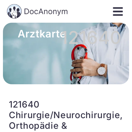
121640
Arztkarte
121640
Chirurgie/Neurochirurgie,
Orthopädie &