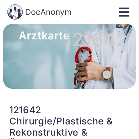
121642
Arztkarte
121642
Chirurgie/Plastische &
Rekonstruktive &