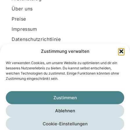
Über uns
Preise
Impressum
Datenschutzrichtlinie
Kundenkonto
Zustimmung verwalten
Wir verwenden Cookies, um unsere Website zu optimieren und dir ein
Unsere Kontaktdaten
besseres Nutzererlebnis zu bieten. Du kannst selbst entscheiden,
welchen Technologien du zustimmst. Einige Funktionen könnten ohne
E-Mail:
kontakt@docanonym.com
Zustimmung eingeschränkt sein.
Telefon:
+43 660 19 59 444
Adresse:
Bräuhausstraße 21, 4810 Gmunden
Zustimmen
am Traunsee, Österreich
Ablehnen
Copyright © 2025 Medicus-Transfer KG
Cookie-Einstellungen
Impressum
Datenschutzerklärung
AGB