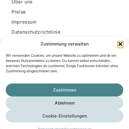
Über uns
Preise
Impressum
Datenschutzrichtlinie
Kundenkonto
Zustimmung verwalten
Wir verwenden Cookies, um unsere Website zu optimieren und dir ein
Unsere Kontaktdaten
besseres Nutzererlebnis zu bieten. Du kannst selbst entscheiden,
welchen Technologien du zustimmst. Einige Funktionen könnten ohne
E-Mail:
kontakt@docanonym.com
Zustimmung eingeschränkt sein.
Telefon:
+43 660 19 59 444
Adresse:
Bräuhausstraße 21, 4810 Gmunden
Zustimmen
am Traunsee, Österreich
Ablehnen
Copyright © 2025 Medicus-Transfer KG
Cookie-Einstellungen
Impressum
Datenschutzerklärung
AGB