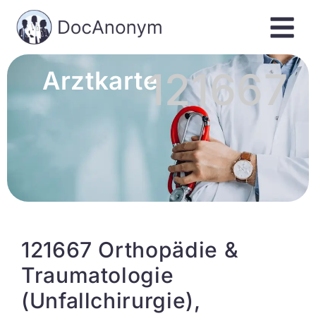
121667
Arztkarte
121667 Orthopädie &
Traumatologie
(Unfallchirurgie),