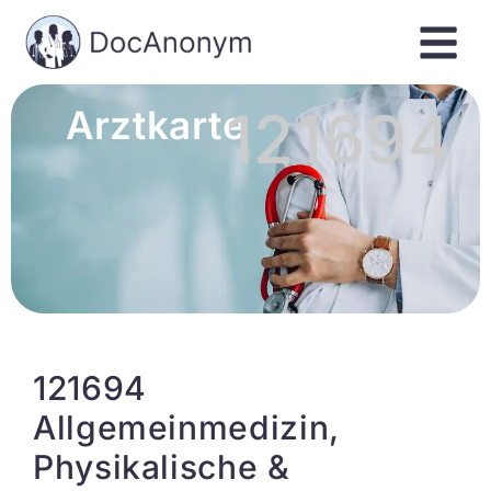
121694
Arztkarte
121694
Allgemeinmedizin,
Physikalische &