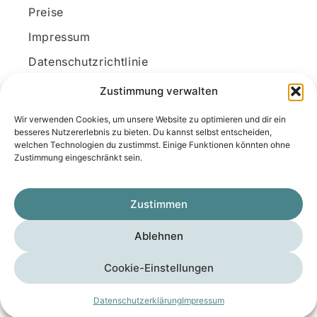
Preise
Impressum
Datenschutzrichtlinie
Kundenkonto
Zustimmung verwalten
Wir verwenden Cookies, um unsere Website zu optimieren und dir ein
Unsere Kontaktdaten
besseres Nutzererlebnis zu bieten. Du kannst selbst entscheiden,
welchen Technologien du zustimmst. Einige Funktionen könnten ohne
E-Mail:
kontakt@docanonym.com
Zustimmung eingeschränkt sein.
Telefon:
+43 660 19 59 444
Adresse:
Bräuhausstraße 21, 4810 Gmunden
Zustimmen
am Traunsee, Österreich
Ablehnen
Copyright © 2025 Medicus-Transfer KG
Cookie-Einstellungen
Impressum
Datenschutzerklärung
AGB
Datenschutzerklärung
Impressum