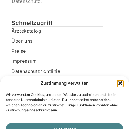
Datenschutz.
Schnellzugriff
Ärztekatalog
Über uns
Preise
Impressum
Datenschutzrichtlinie
Kundenkonto
Zustimmung verwalten
Wir verwenden Cookies, um unsere Website zu optimieren und dir ein
Unsere Kontaktdaten
besseres Nutzererlebnis zu bieten. Du kannst selbst entscheiden,
welchen Technologien du zustimmst. Einige Funktionen könnten ohne
E-Mail:
kontakt@docanonym.com
Zustimmung eingeschränkt sein.
Telefon:
+43 660 19 59 444
Adresse:
Bräuhausstraße 21, 4810 Gmunden