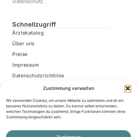
Datenschutz.
Schnellzugriff
Ärztekatalog
Über uns
Preise
Impressum
Datenschutzrichtlinie
Kundenkonto
Zustimmung verwalten
Wir verwenden Cookies, um unsere Website zu optimieren und dir ein
Unsere Kontaktdaten
besseres Nutzererlebnis zu bieten. Du kannst selbst entscheiden,
welchen Technologien du zustimmst. Einige Funktionen könnten ohne
E-Mail:
kontakt@docanonym.com
Zustimmung eingeschränkt sein.
Telefon:
+43 660 19 59 444
Adresse:
Bräuhausstraße 21, 4810 Gmunden