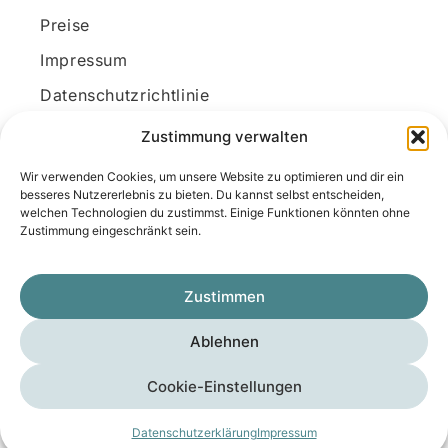
Preise
Impressum
Datenschutzrichtlinie
Kundenkonto
Zustimmung verwalten
Wir verwenden Cookies, um unsere Website zu optimieren und dir ein
Unsere Kontaktdaten
besseres Nutzererlebnis zu bieten. Du kannst selbst entscheiden,
welchen Technologien du zustimmst. Einige Funktionen könnten ohne
E-Mail:
kontakt@docanonym.com
Zustimmung eingeschränkt sein.
Telefon:
+43 660 19 59 444
Adresse:
Bräuhausstraße 21, 4810 Gmunden
Zustimmen
am Traunsee, Österreich
Ablehnen
Copyright © 2025 Medicus-Transfer KG
Cookie-Einstellungen
Impressum
Datenschutzerklärung
AGB
Datenschutzerklärung
Impressum