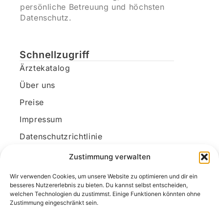
persönliche Betreuung und höchsten
Datenschutz.
Schnellzugriff
Ärztekatalog
Über uns
Preise
Impressum
Datenschutzrichtlinie
Kundenkonto
Zustimmung verwalten
Wir verwenden Cookies, um unsere Website zu optimieren und dir ein
Unsere Kontaktdaten
besseres Nutzererlebnis zu bieten. Du kannst selbst entscheiden,
welchen Technologien du zustimmst. Einige Funktionen könnten ohne
E-Mail:
kontakt@docanonym.com
Zustimmung eingeschränkt sein.
Telefon:
+43 660 19 59 444