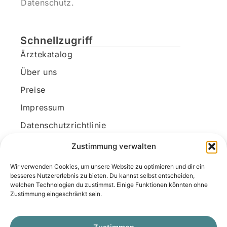
Datenschutz.
Schnellzugriff
Ärztekatalog
Über uns
Preise
Impressum
Datenschutzrichtlinie
Kundenkonto
Zustimmung verwalten
Wir verwenden Cookies, um unsere Website zu optimieren und dir ein
Unsere Kontaktdaten
besseres Nutzererlebnis zu bieten. Du kannst selbst entscheiden,
welchen Technologien du zustimmst. Einige Funktionen könnten ohne
E-Mail:
kontakt@docanonym.com
Zustimmung eingeschränkt sein.
Telefon:
+43 660 19 59 444
Adresse:
Bräuhausstraße 21, 4810 Gmunden