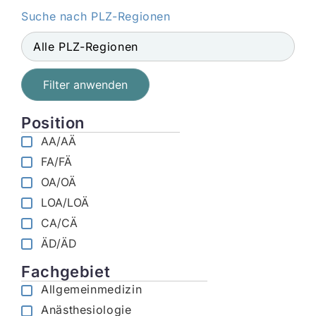
Suche nach PLZ-Regionen
Filter anwenden
Position
AA/AÄ
FA/FÄ
OA/OÄ
LOA/LOÄ
CA/CÄ
ÄD/ÄD
Fachgebiet
Allgemeinmedizin
Anästhesiologie