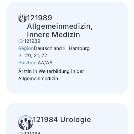
121989
Allgemeinmedizin,
Innere Medizin
ID:
121989
Region
Deutschland
Hamburg
20, 21, 22
Position:
AA/AÄ
Ärztin in Weiterbildung in der
Allgemeinmedizin
121984 Urologie
ID:
121984