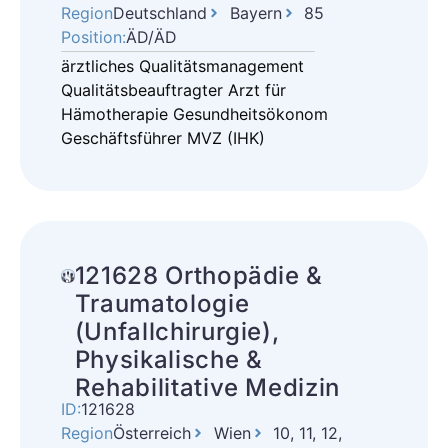
Region
Deutschland
Bayern
85
Position:
ÄD/ÄD
ärztliches Qualitätsmanagement
Qualitätsbeauftragter Arzt für
Hämotherapie Gesundheitsökonom
Geschäftsführer MVZ (IHK)
121628 Orthopädie &
Traumatologie
(Unfallchirurgie),
Physikalische &
Rehabilitative Medizin
ID:
121628
Region
Österreich
Wien
10, 11, 12,