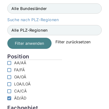
Suche nach PLZ-Regionen
Filter zurücksetzen
Filter anwenden
Position
AA/AÄ
FA/FÄ
OA/OÄ
LOA/LOÄ
CA/CÄ
ÄD/ÄD
Fachgebiet