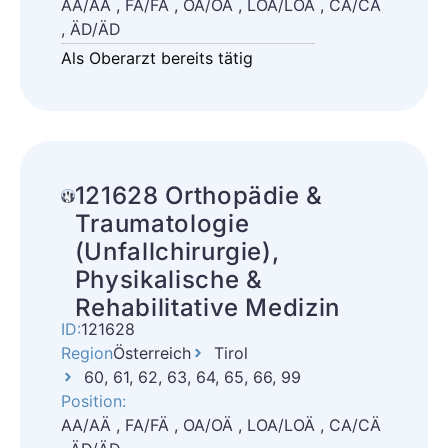
AA/AÄ , FA/FÄ , OA/OÄ , LOA/LOÄ , CA/CÄ
, ÄD/ÄD
Als Oberarzt bereits tätig
121628 Orthopädie &
Traumatologie
(Unfallchirurgie),
Physikalische &
Rehabilitative Medizin
ID:
121628
Region
Österreich
Tirol
60, 61, 62, 63, 64, 65, 66, 99
Position:
AA/AÄ , FA/FÄ , OA/OÄ , LOA/LOÄ , CA/CÄ