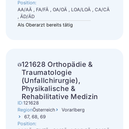
Position:
AA/AÄ , FA/FÄ , OA/OÄ , LOA/LOÄ , CA/CÄ
, ÄD/ÄD
Als Oberarzt bereits tätig
121628 Orthopädie &
Traumatologie
(Unfallchirurgie),
Physikalische &
Rehabilitative Medizin
ID:
121628
Region
Österreich
Vorarlberg
67, 68, 69
Position: