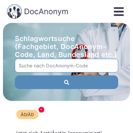
Schlagwortsuche
(Fachgebiet, DocAnonym-
Code, Land, Bundesland etc.)
×
ÄD/ÄD