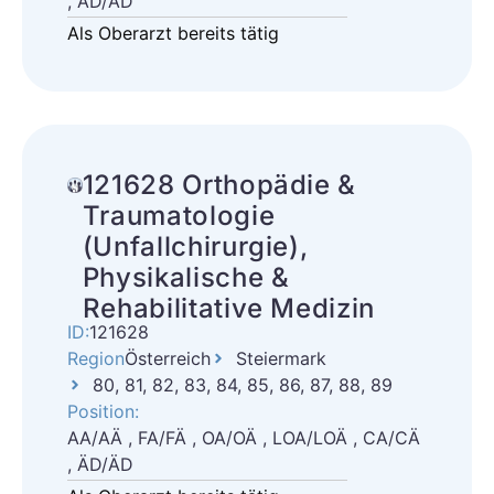
, ÄD/ÄD
Als Oberarzt bereits tätig
121628 Orthopädie &
Traumatologie
(Unfallchirurgie),
Physikalische &
Rehabilitative Medizin
ID:
121628
Region
Österreich
Steiermark
80, 81, 82, 83, 84, 85, 86, 87, 88, 89
Position:
AA/AÄ , FA/FÄ , OA/OÄ , LOA/LOÄ , CA/CÄ
, ÄD/ÄD